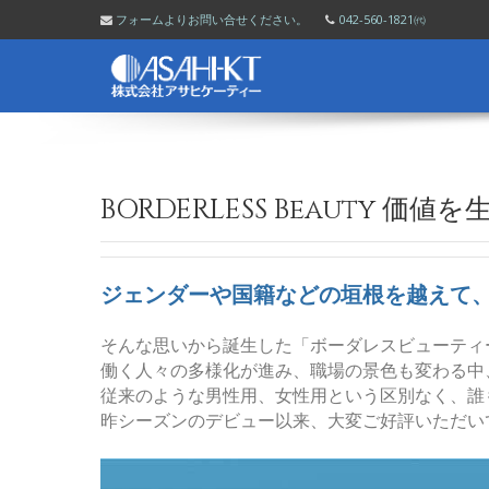
Skip to navigation
フォームよりお問い合せください。
042-560-1821㈹
株式会社 アサヒケーティー
キレイを届けるのが私たちの仕事・使命
BORDERLESS Beauty
ジェンダーや国籍などの垣根を越えて
そんな思いから誕生した「ボーダレスビューティ
働く人々の多様化が進み、職場の景色も変わる中
従来のような男性用、女性用という区別なく、誰
昨シーズンのデビュー以来、大変ご好評いただい