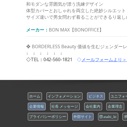
和モダンな雰囲気が漂う洗練デザイン
体型カバーとおしゃれを両立した絶妙シルエット
サイズ違いで男女問わず着ることができるり返し
メーカー：
BON MAX【BONOFFICE】
❖ BORDERLESS Beauty 価値を生むジェ
↓ ↓ ↓ ↓ ↓ ↓
◇TEL：042-560-1821
◇
メールフォームより＞
ホーム
インフォメーション
ビジネス
ユニフォー
企業情報
社長 メッセージ
会社案内
企業理念
プライバシーポリシー
外部サイト
asahi_kt