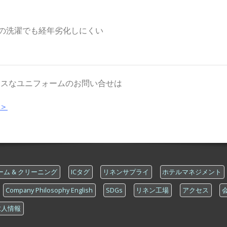
の洗濯でも経年劣化しにくい
ンダーレスなユニフォームのお問い合せは
＞
ム & クリーニング
ICタグ
リネンサプライ
ホテルマネジメント
Company Philosophy English
SDGs
リネン工場
アクセス
求人情報